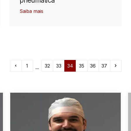
pneumática
Saiba mais
1
32
33
34
35
36
37
...