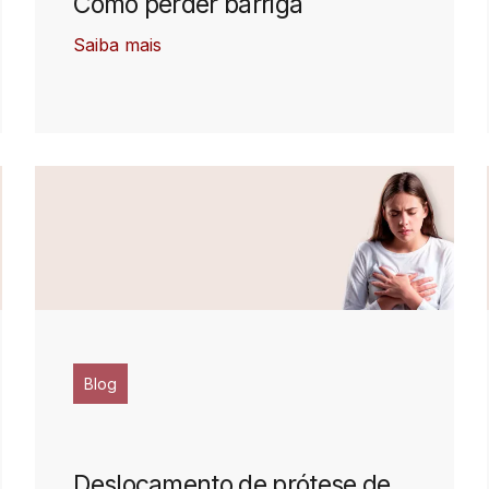
Como perder barriga
Saiba mais
Blog
Deslocamento de prótese de