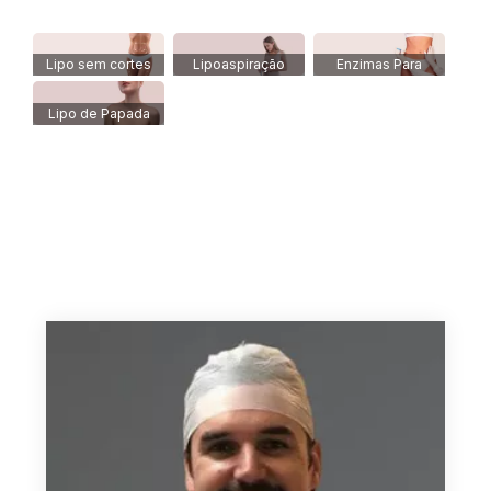
Lipo sem cortes
Lipoaspiração
Enzimas Para
Emagrecer
Lipo de Papada