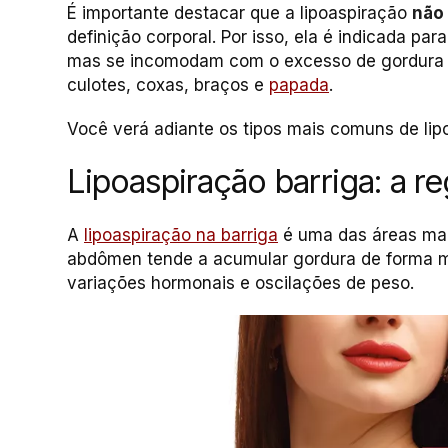
É importante destacar que a lipoaspiração
não
definição corporal. Por isso, ela é indicada pa
mas se incomodam com o excesso de gordura 
culotes, coxas, braços e
papada
.
Você verá adiante os tipos mais comuns de lip
Lipoaspiração barriga: a r
A
lipoaspiração na barriga
é uma das áreas mais
abdômen tende a acumular gordura de forma m
variações hormonais e oscilações de peso.