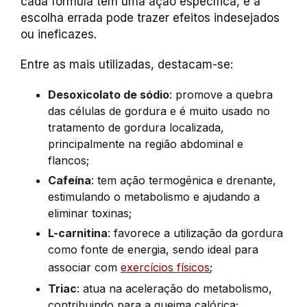
cada fórmula tem uma ação específica, e a
escolha errada pode trazer efeitos indesejados
ou ineficazes.
Entre as mais utilizadas, destacam-se:
Desoxicolato de sódio
: promove a quebra
das células de gordura e é muito usado no
tratamento de gordura localizada,
principalmente na região abdominal e
flancos;
Cafeína
: tem ação termogênica e drenante,
estimulando o metabolismo e ajudando a
eliminar toxinas;
L-carnitina
: favorece a utilização da gordura
como fonte de energia, sendo ideal para
associar com
exercícios físicos
;
Triac
: atua na aceleração do metabolismo,
contribuindo para a queima calórica;