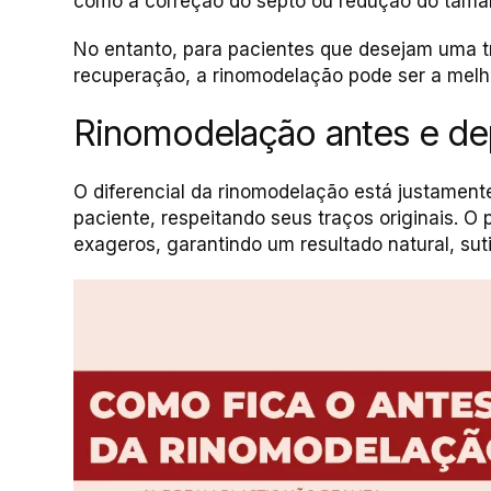
como a correção do septo ou redução do tamanh
No entanto, para pacientes que desejam uma 
recuperação, a rinomodelação pode ser a melh
Rinomodelação antes e dep
O diferencial da rinomodelação está justament
paciente, respeitando seus traços originais. O
exageros, garantindo um resultado natural, sutil