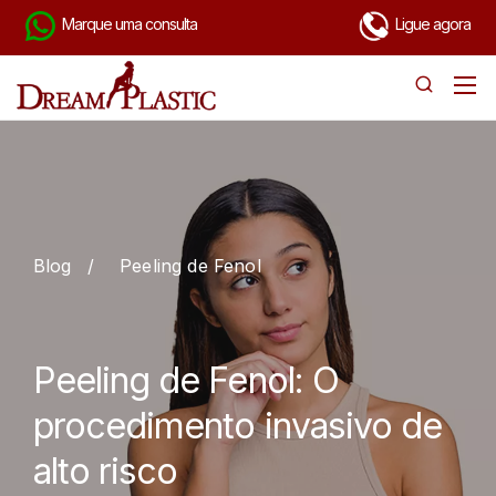
Marque uma consulta
Ligue agora
Blog
/
Peeling de Fenol
Peeling de Fenol: O
procedimento invasivo de
alto risco