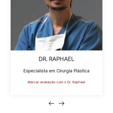
AEL
DR. ANTONIO
gia Plástica
Especialista em Cirurgia Plás
Dr. Raphael
Marcar avaliação com o Dr. Anton