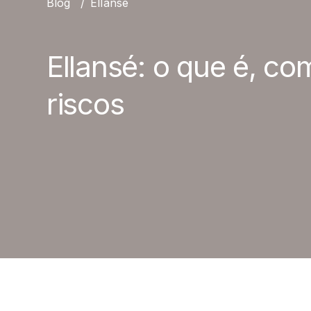
Blog
/
Ellansé
Ellansé: o que é, co
riscos