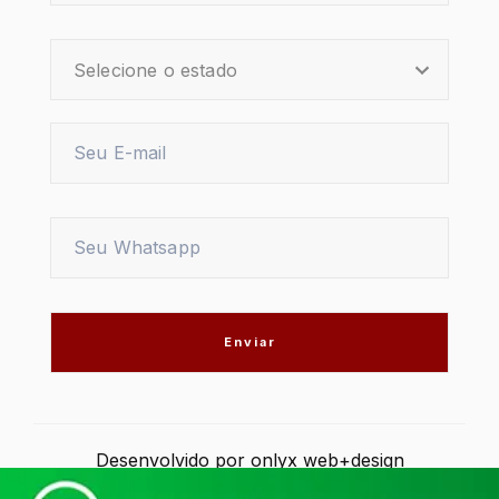
Desenvolvido por
onlyx web+design