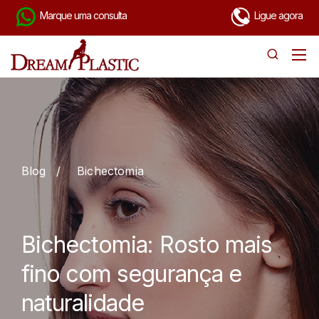
Marque uma consulta
Ligue agora
Blog
/
Bichectomia
Bichectomia: Rosto mais
fino com segurança e
naturalidade