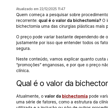
Atualizado em 22/12/2025 11:47
Quem começa a pesquisar sobre procedimentos
recorrente:
qual é o valor da bichectomia?
O 
bichectomia uma das cirurgias plásticas mais 
O preço pode variar bastante dependendo de o
justamente por isso que entender todos os fat
segura.
Neste conteúdo, vamos explicar quanto custa a
“promoções” enganosas, e por que o preço não 
clínica.
Qual é o valor da bichecto
Atualmente, o
valor da
bichectomia
pode vari
uma série de fatores, como a estrutura da clíni
utilizada e a inclusão ou não de outros proced