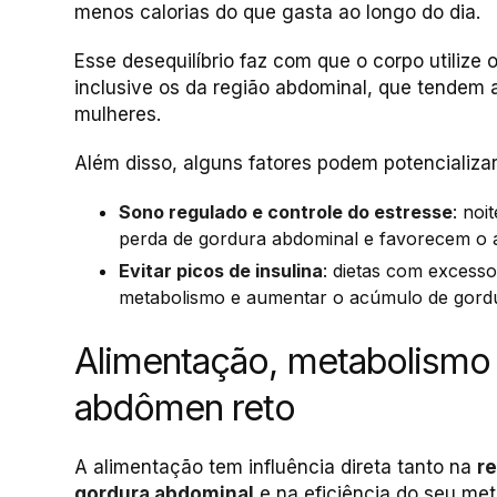
menos calorias do que gasta ao longo do dia.
Esse desequilíbrio faz com que o corpo utiliz
inclusive os da região abdominal, que tendem 
mulheres.
Além disso, alguns fatores podem potencializa
Sono regulado e controle do estresse
: noi
perda de gordura abdominal e favorecem o ac
Evitar picos de insulina
: dietas com excess
metabolismo e aumentar o acúmulo de gordur
Alimentação, metabolismo
abdômen reto
A alimentação tem influência direta tanto na
re
gordura abdominal
e na eficiência do seu met