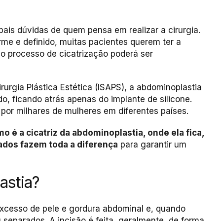
ais dúvidas de quem pensa em realizar a cirurgia.
rme e definido, muitas pacientes querem ter a
o processo de cicatrização poderá ser
urgia Plástica Estética (ISAPS), a abdominoplastia
o, ficando atrás apenas do implante de silicone.
por milhares de mulheres em diferentes países.
o é a cicatriz da abdominoplastia, onde ela fica,
ados fazem toda a diferença
para garantir um
astia?
excesso de pele e gordura abdominal e, quando
separados. A incisão é feita, geralmente, de forma